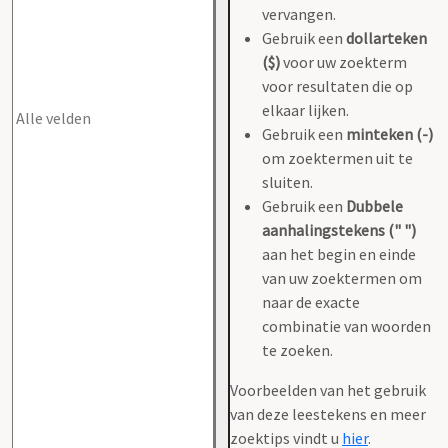
vervangen.
Gebruik een
dollarteken
($)
voor uw zoekterm
voor resultaten die op
elkaar lijken.
Gebruik een
minteken (-)
om zoektermen uit te
sluiten.
Gebruik een
Dubbele
aanhalingstekens (" ")
aan het begin en einde
van uw zoektermen om
naar de exacte
combinatie van woorden
te zoeken.
Voorbeelden van het gebruik
van deze leestekens en meer
zoektips vindt u
hier
.