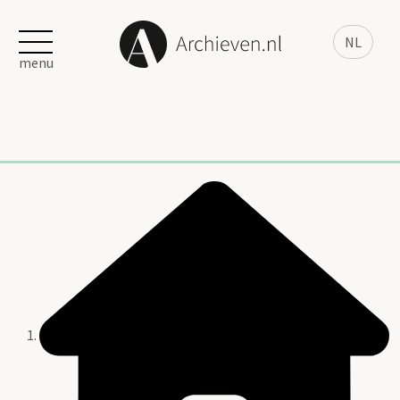
NL
menu