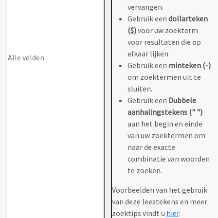
vervangen.
Gebruik een
dollarteken
($)
voor uw zoekterm
voor resultaten die op
elkaar lijken.
Gebruik een
minteken (-)
om zoektermen uit te
sluiten.
Gebruik een
Dubbele
aanhalingstekens (" ")
aan het begin en einde
van uw zoektermen om
naar de exacte
combinatie van woorden
te zoeken.
Voorbeelden van het gebruik
van deze leestekens en meer
zoektips vindt u
hier
.