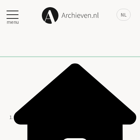
NL
menu