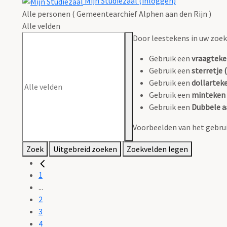
Mijn Studiezaal (inloggen)
Alle personen ( Gemeentearchief Alphen aan den Rijn )
Alle velden
Door leestekens in uw zoeko
Gebruik een
vraagteke
Gebruik een
sterretje (
Gebruik een
dollarteke
Gebruik een
minteken 
Gebruik een
Dubbele a
Voorbeelden van het gebrui
Zoek
Uitgebreid zoeken
Zoekvelden legen
1
...
2
3
4