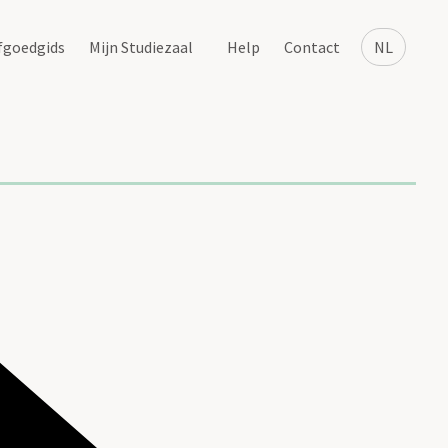
fgoedgids
Mijn Studiezaal
Help
Contact
NL