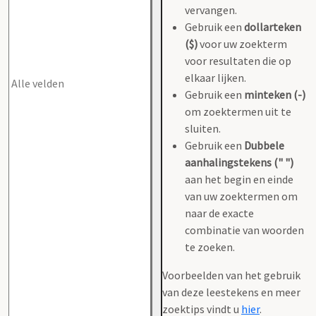
vervangen.
Gebruik een
dollarteken
($)
voor uw zoekterm
voor resultaten die op
elkaar lijken.
Gebruik een
minteken (-)
om zoektermen uit te
sluiten.
Gebruik een
Dubbele
aanhalingstekens (" ")
aan het begin en einde
van uw zoektermen om
naar de exacte
combinatie van woorden
te zoeken.
Voorbeelden van het gebruik
van deze leestekens en meer
zoektips vindt u
hier
.