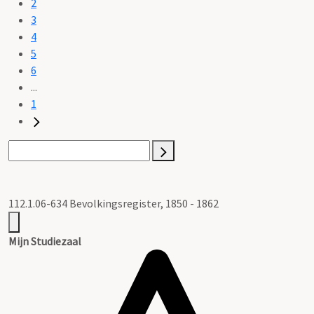
2
3
4
5
6
...
1
112.1.06-634 Bevolkingsregister, 1850 - 1862
Mijn Studiezaal