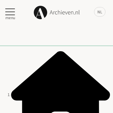
NL
menu