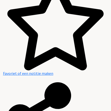
Favoriet of een notitie maken