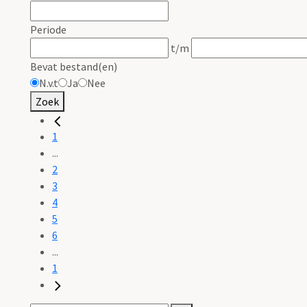
Periode
t/m
Bevat bestand(en)
N.v.t
Ja
Nee
Zoek
1
...
2
3
4
5
6
...
1