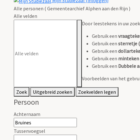
Mijn Studiezaal (inloggen)
Alle personen ( Gemeentearchief Alphen aan den Rijn )
Alle velden
Door leestekens in uw zoeko
Gebruik een
vraagteke
Gebruik een
sterretje (
Gebruik een
dollarteke
Gebruik een
minteken 
Gebruik een
Dubbele a
Voorbeelden van het gebrui
Zoek
Uitgebreid zoeken
Zoekvelden legen
Persoon
Achternaam
Tussenvoegsel