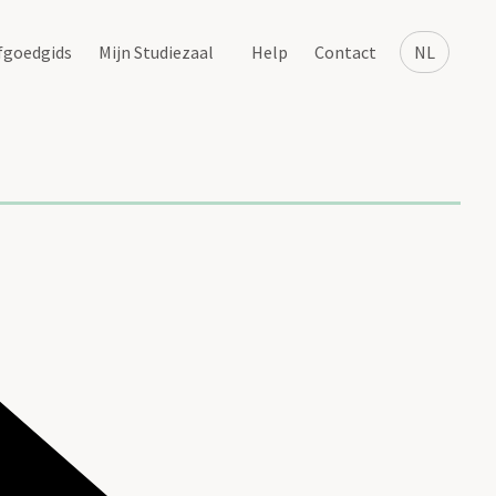
fgoedgids
Mijn Studiezaal
Help
Contact
NL