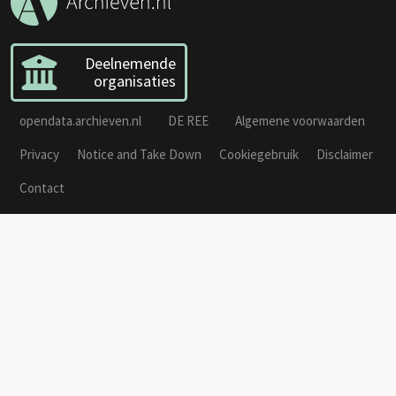
Deelnemende
organisaties
opendata.archieven.nl
DE REE
Algemene voorwaarden
Privacy
Notice and Take Down
Cookiegebruik
Disclaimer
Contact