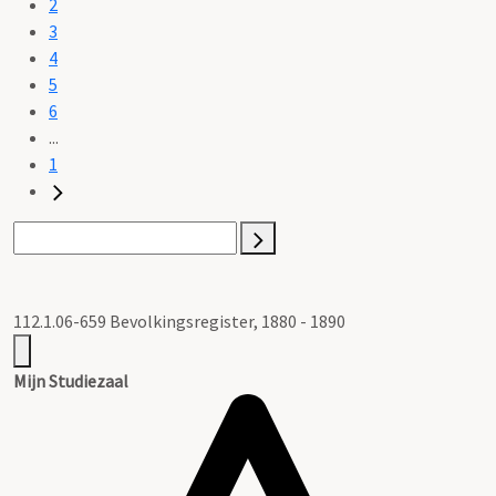
2
3
4
5
6
...
1
112.1.06-659 Bevolkingsregister, 1880 - 1890
Mijn Studiezaal