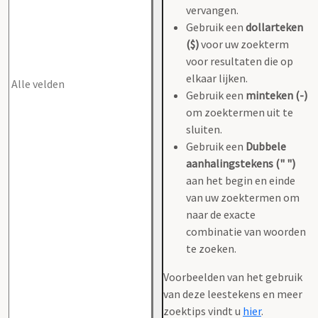
vervangen.
Gebruik een
dollarteken
($)
voor uw zoekterm
voor resultaten die op
elkaar lijken.
Gebruik een
minteken (-)
om zoektermen uit te
sluiten.
Gebruik een
Dubbele
aanhalingstekens (" ")
aan het begin en einde
van uw zoektermen om
naar de exacte
combinatie van woorden
te zoeken.
Voorbeelden van het gebruik
van deze leestekens en meer
zoektips vindt u
hier
.