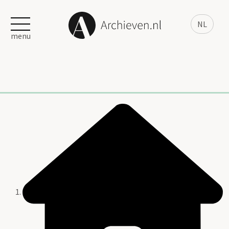
NL
menu