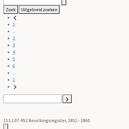
Zoek
Uitgebreid zoeken
1
...
2
3
4
5
6
...
1
113.1.07-952 Bevolkingsregister, 1851 - 1860