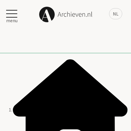
NL
menu