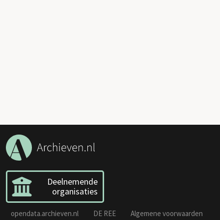
Deelnemende
organisaties
opendata.archieven.nl
DE REE
Algemene voorwaarden