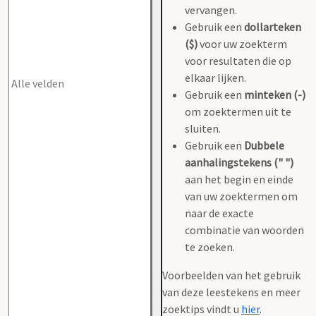
vervangen.
Gebruik een
dollarteken
($)
voor uw zoekterm
voor resultaten die op
elkaar lijken.
Gebruik een
minteken (-)
om zoektermen uit te
sluiten.
Gebruik een
Dubbele
aanhalingstekens (" ")
aan het begin en einde
van uw zoektermen om
naar de exacte
combinatie van woorden
te zoeken.
Voorbeelden van het gebruik
van deze leestekens en meer
zoektips vindt u
hier
.