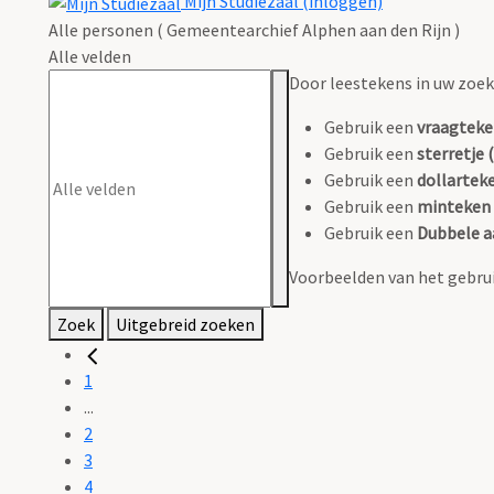
Mijn Studiezaal (inloggen)
Alle personen ( Gemeentearchief Alphen aan den Rijn )
Alle velden
Door leestekens in uw zoeko
Gebruik een
vraagteke
Gebruik een
sterretje (
Gebruik een
dollarteke
Gebruik een
minteken 
Gebruik een
Dubbele a
Voorbeelden van het gebrui
Zoek
Uitgebreid zoeken
1
...
2
3
4