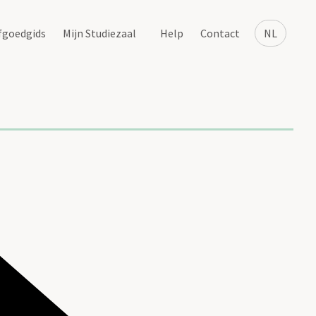
fgoedgids
Mijn Studiezaal
Help
Contact
NL