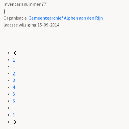
Inventarisnummer:77
]
Organisatie:
Gemeentearchief Alphen aan den Rijn
laatste wijziging 15-09-2014
1
...
2
3
4
5
6
...
1