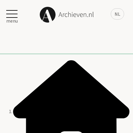
NL
menu