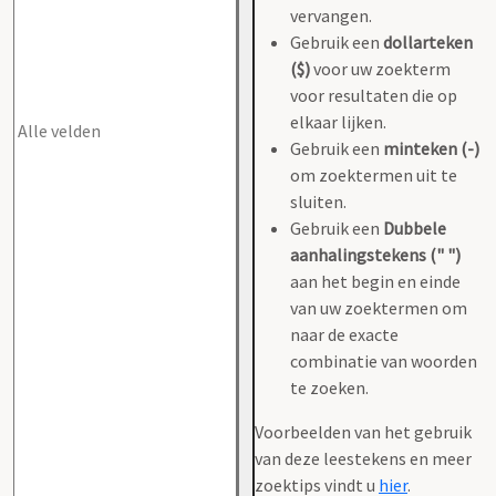
vervangen.
Gebruik een
dollarteken
($)
voor uw zoekterm
voor resultaten die op
elkaar lijken.
Gebruik een
minteken (-)
om zoektermen uit te
sluiten.
Gebruik een
Dubbele
aanhalingstekens (" ")
aan het begin en einde
van uw zoektermen om
naar de exacte
combinatie van woorden
te zoeken.
Voorbeelden van het gebruik
van deze leestekens en meer
zoektips vindt u
hier
.