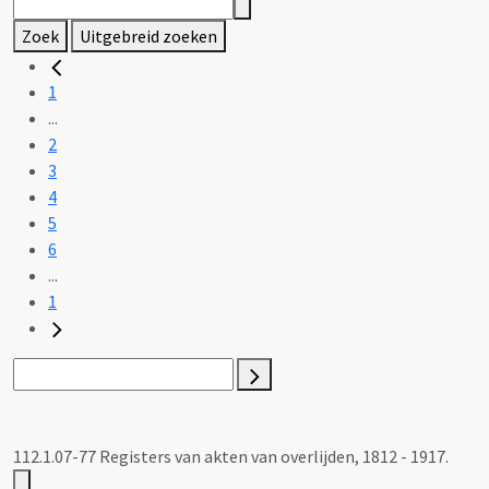
Zoek
Uitgebreid zoeken
1
...
2
3
4
5
6
...
1
112.1.07-77 Registers van akten van overlijden, 1812 - 1917.