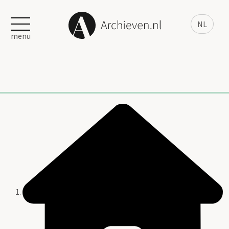
NL
menu