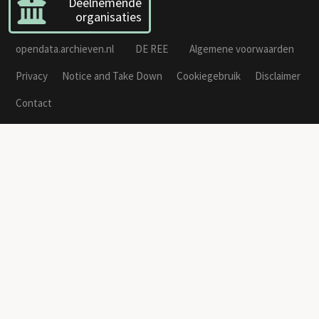
Deelnemende
organisaties
opendata.archieven.nl
DE REE
Algemene voorwaarden
Privacy
Notice and Take Down
Cookiegebruik
Disclaimer
Contact