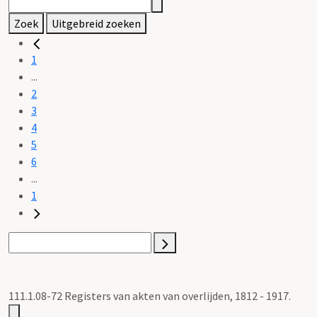
Zoek
Uitgebreid zoeken
1
...
2
3
4
5
6
...
1
111.1.08-72 Registers van akten van overlijden, 1812 - 1917.