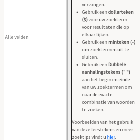
vervangen.
Gebruik een
dollarteken
($)
voor uw zoekterm
voor resultaten die op
elkaar lijken.
Gebruik een
minteken (-)
om zoektermen uit te
sluiten.
Gebruik een
Dubbele
aanhalingstekens (" ")
aan het begin en einde
van uw zoektermen om
naar de exacte
combinatie van woorden
te zoeken.
Voorbeelden van het gebruik
van deze leestekens en meer
zoektips vindt u
hier
.