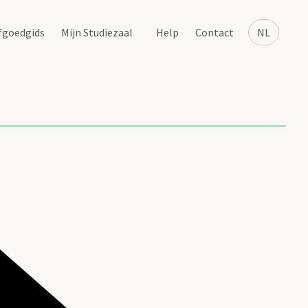
fgoedgids
Mijn Studiezaal
Help
Contact
NL