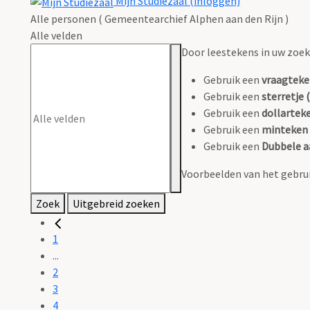
Mijn Studiezaal (inloggen)
Alle personen ( Gemeentearchief Alphen aan den Rijn )
Alle velden
Door leestekens in uw zoeko
Gebruik een
vraagteke
Gebruik een
sterretje (
Gebruik een
dollarteke
Gebruik een
minteken 
Gebruik een
Dubbele a
Voorbeelden van het gebrui
Zoek
Uitgebreid zoeken
1
...
2
3
4