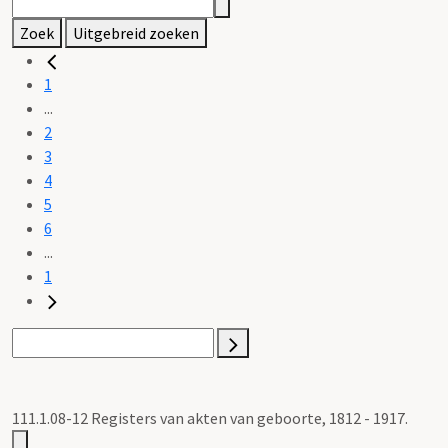
Zoek
Uitgebreid zoeken
1
...
2
3
4
5
6
...
1
111.1.08-12 Registers van akten van geboorte, 1812 - 1917.