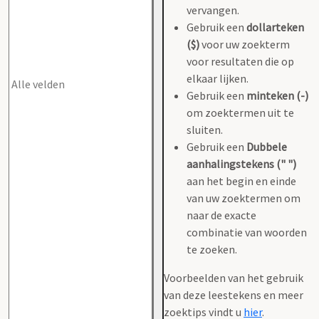
vervangen.
Gebruik een
dollarteken
($)
voor uw zoekterm
voor resultaten die op
elkaar lijken.
Gebruik een
minteken (-)
om zoektermen uit te
sluiten.
Gebruik een
Dubbele
aanhalingstekens (" ")
aan het begin en einde
van uw zoektermen om
naar de exacte
combinatie van woorden
te zoeken.
Voorbeelden van het gebruik
van deze leestekens en meer
zoektips vindt u
hier
.