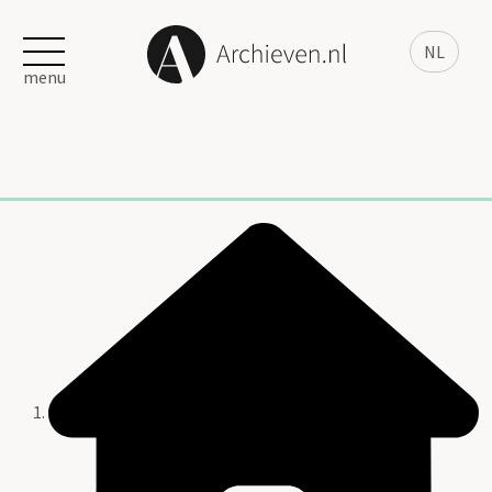
NL
menu