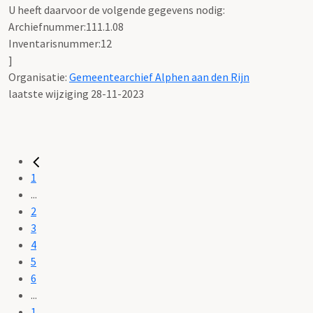
U heeft daarvoor de volgende gegevens nodig:
Archiefnummer:111.1.08
Inventarisnummer:12
]
Organisatie:
Gemeentearchief Alphen aan den Rijn
laatste wijziging 28-11-2023
1
...
2
3
4
5
6
...
1