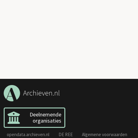
Deelnemende
organisaties
opendata.archieven.nl
DE REE
Algemene voorwaarden