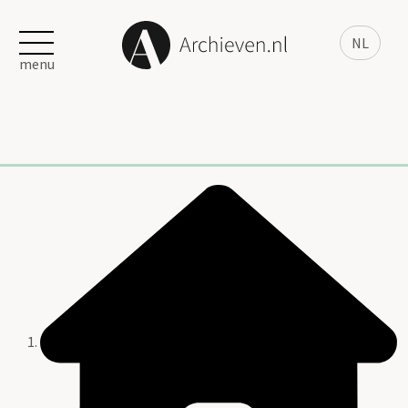
NL
menu