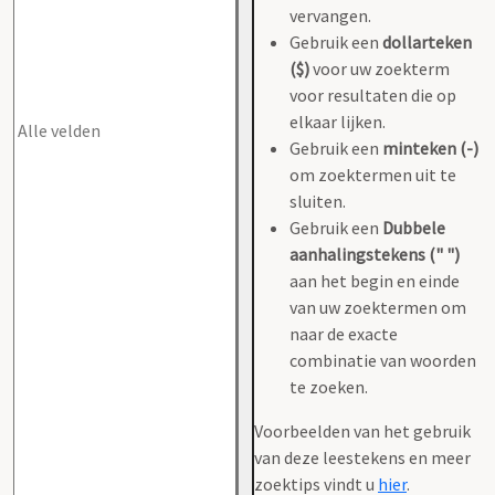
vervangen.
Gebruik een
dollarteken
($)
voor uw zoekterm
voor resultaten die op
elkaar lijken.
Gebruik een
minteken (-)
om zoektermen uit te
sluiten.
Gebruik een
Dubbele
aanhalingstekens (" ")
aan het begin en einde
van uw zoektermen om
naar de exacte
combinatie van woorden
te zoeken.
Voorbeelden van het gebruik
van deze leestekens en meer
zoektips vindt u
hier
.