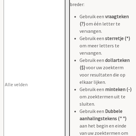
breder:
Gebruik een
vraagteken
(?)
om één letter te
vervangen.
Gebruik een
sterretje (*)
om meer letters te
vervangen.
Gebruik een
dollarteken
($)
voor uw zoekterm
voor resultaten die op
elkaar lijken.
Gebruik een
minteken (-)
om zoektermen uit te
sluiten.
Gebruik een
Dubbele
aanhalingstekens (" ")
aan het begin en einde
van uw zoektermen om