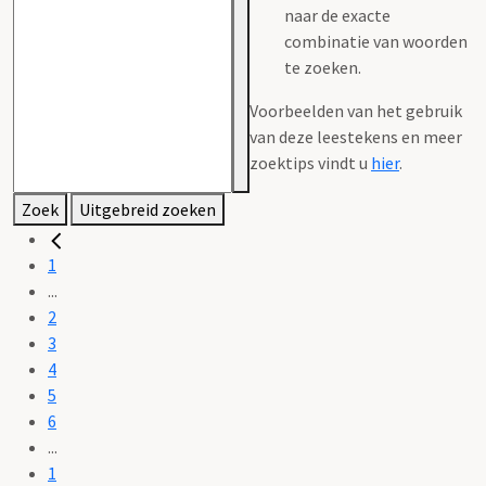
naar de exacte
combinatie van woorden
te zoeken.
Voorbeelden van het gebruik
van deze leestekens en meer
zoektips vindt u
hier
.
Zoek
Uitgebreid zoeken
1
...
2
3
4
5
6
...
1