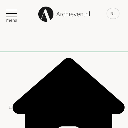
NL
menu