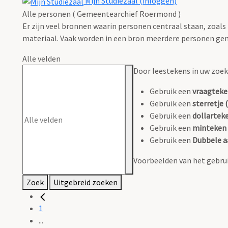
Mijn Studiezaal (inloggen)
Alle personen ( Gemeentearchief Roermond )
Er zijn veel bronnen waarin personen centraal staan, zoals
materiaal. Vaak worden in een bron meerdere personen gen
Alle velden
Door leestekens in uw zoeko
Gebruik een
vraagteke
Gebruik een
sterretje (
Gebruik een
dollarteke
Gebruik een
minteken 
Gebruik een
Dubbele a
Voorbeelden van het gebrui
Zoek
Uitgebreid zoeken
1
...