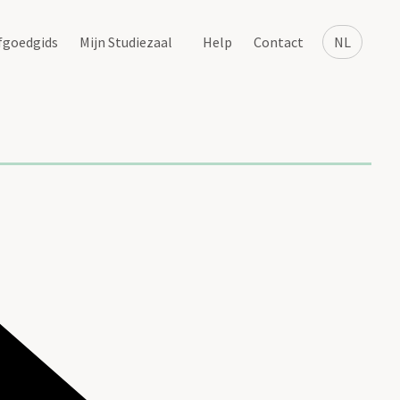
fgoedgids
Mijn Studiezaal
Help
Contact
NL