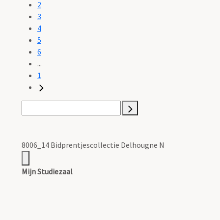
2
3
4
5
6
...
1
8006_14 Bidprentjescollectie Delhougne N
Mijn Studiezaal