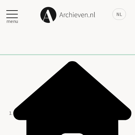
NL
menu