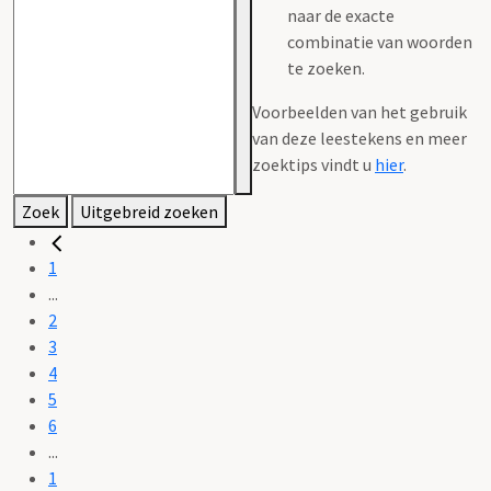
naar de exacte
combinatie van woorden
te zoeken.
Voorbeelden van het gebruik
van deze leestekens en meer
zoektips vindt u
hier
.
Zoek
Uitgebreid zoeken
1
...
2
3
4
5
6
...
1