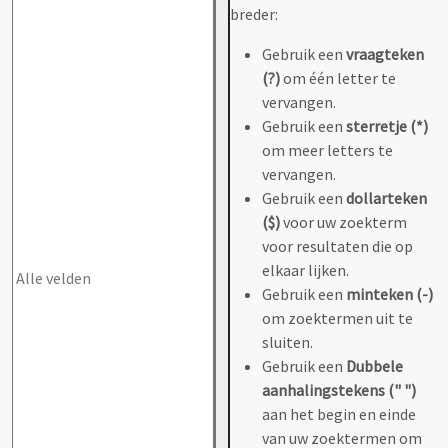
breder:
Gebruik een
vraagteken
(?)
om één letter te
vervangen.
Gebruik een
sterretje (*)
om meer letters te
vervangen.
Gebruik een
dollarteken
($)
voor uw zoekterm
voor resultaten die op
elkaar lijken.
Gebruik een
minteken (-)
om zoektermen uit te
sluiten.
Gebruik een
Dubbele
aanhalingstekens (" ")
aan het begin en einde
van uw zoektermen om