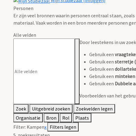
Mijn Studiezaal (inloggen)
Personen
Er zijn veel bronnen waarin personen centraal staan, zoals
materiaal. Vaak worden in een bron meerdere personen gen
Alle velden
Door leestekens in uw zoeko
Gebruik een
vraagteke
Gebruik een
sterretje (
Gebruik een
dollarteke
Gebruik een
minteken 
Gebruik een
Dubbele a
Voorbeelden van het gebrui
Zoek
Uitgebreid zoeken
Zoekvelden legen
Organisatie
Bron
Rol
Plaats
Filter:
Kampen
x
Filters legen
5
zoekresultaten