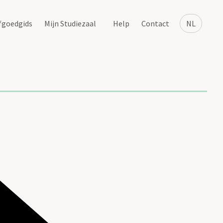
fgoedgids
Mijn Studiezaal
Help
Contact
NL