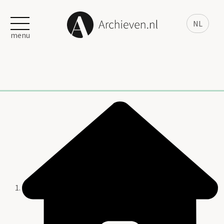
NL
menu