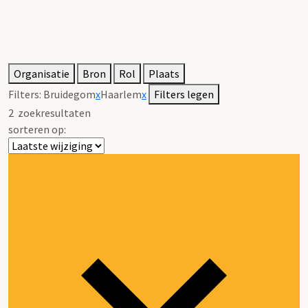
Organisatie
Bron
Rol
Plaats
Filters:
Bruidegom
x
Haarlem
x
Filters legen
2
zoekresultaten
sorteren op: