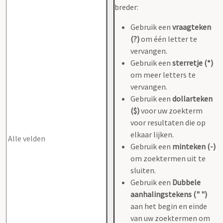
breder:
Gebruik een
vraagteken
(?)
om één letter te
vervangen.
Gebruik een
sterretje (*)
om meer letters te
vervangen.
Gebruik een
dollarteken
($)
voor uw zoekterm
voor resultaten die op
elkaar lijken.
Gebruik een
minteken (-)
om zoektermen uit te
sluiten.
Gebruik een
Dubbele
aanhalingstekens (" ")
aan het begin en einde
van uw zoektermen om