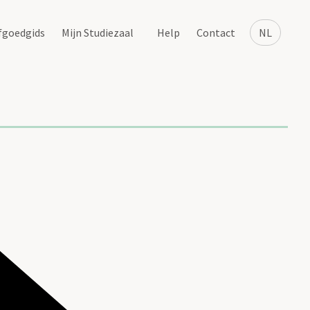
fgoedgids
Mijn Studiezaal
Help
Contact
NL