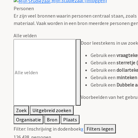
Mijn Studiezaal (inloggen)
Personen
Er zijn veel bronnen waarin personen centraal staan, zoals
materiaal. Vaak worden in een bron meerdere personen gen
Alle velden
Door leestekens in uw zoeko
Gebruik een
vraagteke
Gebruik een
sterretje (
Gebruik een
dollarteke
Gebruik een
minteken 
Gebruik een
Dubbele a
Voorbeelden van het gebrui
Zoek
Uitgebreid zoeken
Organisatie
Bron
Plaats
Filter:
Inschrijving in dodenboek
x
Filters legen
126.438
personen