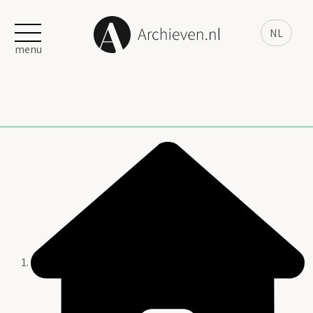
NL
menu