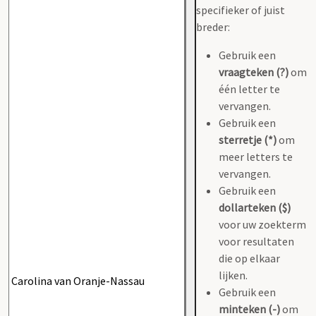
specifieker of juist
breder:
Gebruik een
vraagteken (?)
om
één letter te
vervangen.
Gebruik een
sterretje (*)
om
meer letters te
vervangen.
Gebruik een
dollarteken ($)
voor uw zoekterm
voor resultaten
die op elkaar
lijken.
Gebruik een
minteken (-)
om