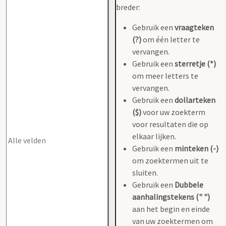
breder:
Gebruik een
vraagteken
(?)
om één letter te
vervangen.
Gebruik een
sterretje (*)
om meer letters te
vervangen.
Gebruik een
dollarteken
($)
voor uw zoekterm
voor resultaten die op
elkaar lijken.
Gebruik een
minteken (-)
om zoektermen uit te
sluiten.
Gebruik een
Dubbele
aanhalingstekens (" ")
aan het begin en einde
van uw zoektermen om