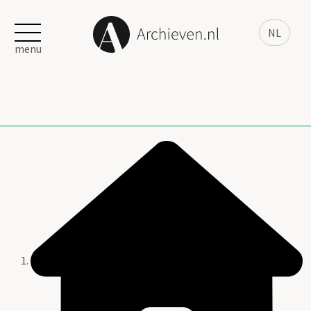
NL
menu