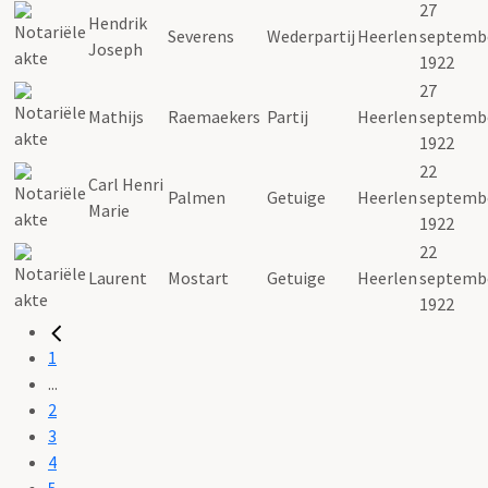
27
Hendrik
Severens
Wederpartij
Heerlen
septemb
Joseph
1922
27
Mathijs
Raemaekers
Partij
Heerlen
septemb
1922
22
Carl Henri
Palmen
Getuige
Heerlen
septemb
Marie
1922
22
Laurent
Mostart
Getuige
Heerlen
septemb
1922
1
...
2
3
4
5