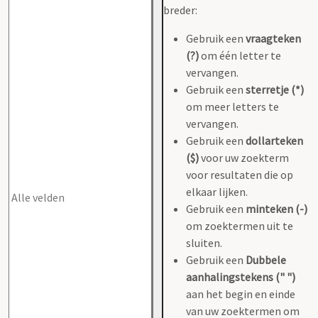
breder:
Gebruik een
vraagteken
(?)
om één letter te
vervangen.
Gebruik een
sterretje (*)
om meer letters te
vervangen.
Gebruik een
dollarteken
($)
voor uw zoekterm
voor resultaten die op
elkaar lijken.
Gebruik een
minteken (-)
om zoektermen uit te
sluiten.
Gebruik een
Dubbele
aanhalingstekens (" ")
aan het begin en einde
van uw zoektermen om