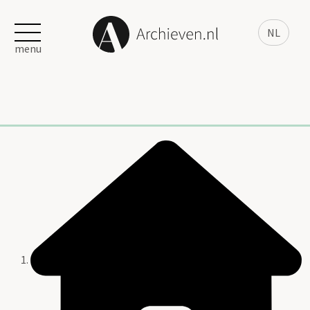
NL
menu