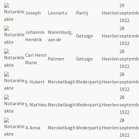
29
Joseph
Lennartz
Partij
Heerlen
septemb
1922
28
Johannis
Warenburg,
Getuige
Heerlen
septemb
Hendrik
van de
1922
28
Carl Henri
Palmen
Getuige
Heerlen
septemb
Marie
1922
28
6. Hubert
Merckelbagh
Wederpartij
Heerlen
septemb
1922
28
5. Mathieu
Merckelbagh
Wederpartij
Heerlen
septemb
1922
28
4. Anna
Merckelbagh
Wederpartij
Heerlen
septemb
1922