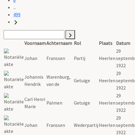
...
499
Voornaam
Achternaam
Rol
Plaats
Datum
29
Johan
Franssen
Partij
Heerlen
septemb
1922
29
Johannis
Warenburg,
Getuige
Heerlen
septemb
Hendrik
van de
1922
29
Carl Henri
Palmen
Getuige
Heerlen
septemb
Marie
1922
29
Johan
Franssen
Wederpartij
Heerlen
septemb
1922