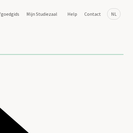
fgoedgids
Mijn Studiezaal
Help
Contact
NL