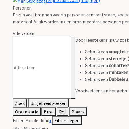
Mijn Studiezaal (inloggen)
Personen
Er zijn veel bronnen waarin personen centraal staan, zoals
materiaal. Vaak worden in een bron meerdere personen gen
Alle velden
Door leestekens in uw zoeko
Gebruik een
vraagteke
Gebruik een
sterretje (
Gebruik een
dollarteke
Gebruik een
minteken 
Gebruik een
Dubbele a
Voorbeelden van het gebrui
Zoek
Uitgebreid zoeken
Organisatie
Bron
Rol
Plaats
Filter:
Moeder kind
x
Filters legen
142.534
personen