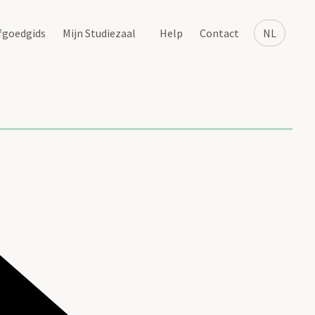
fgoedgids
Mijn Studiezaal
Help
Contact
NL