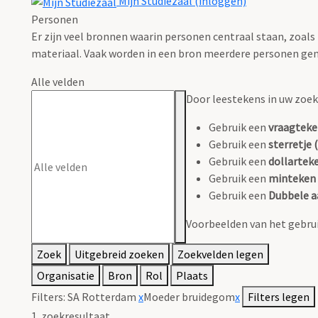
Mijn Studiezaal (inloggen)
Personen
Er zijn veel bronnen waarin personen centraal staan, zoals
materiaal. Vaak worden in een bron meerdere personen gen
Alle velden
Door leestekens in uw zoeko
Gebruik een
vraagteke
Gebruik een
sterretje (
Gebruik een
dollarteke
Gebruik een
minteken 
Gebruik een
Dubbele a
Voorbeelden van het gebrui
Zoek
Uitgebreid zoeken
Zoekvelden legen
Organisatie
Bron
Rol
Plaats
Filters:
SA Rotterdam
x
Moeder bruidegom
x
Filters legen
1
zoekresultaat