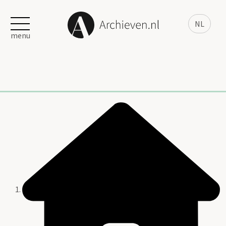
NL
menu