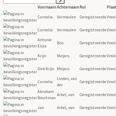
Voornaam
Achternaam
Rol
Plaa
Cornelia
Vermeulen
Geregistreerde
Vree
Cornelia
Vermeulen
Geregistreerde
Vree
Antonie
Bos
Geregistreerde
Vree
Eliza
Krijn
Meijers
Geregistreerde
Vree
Dirk Krijn
Meijers
Geregistreerde
Vree
Linden, van
Cornelia
Geregistreerde
Vree
der
Abraham
Arkel, van
Geregistreerde
Vree
Beurtman
Jan
Arkel, van
Geregistreerde
Vree