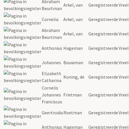
Abraham
Arkel, van
Geregistreerde
Vree
Beurtman
Cornelia
Arkel, van
Geregistreerde
Vree
Abraham
Arkel, van
Geregistreerde
Vree
Beurtman
Anthonius
Hageman
Geregistreerde
Vree
Johannes
Bouwman
Geregistreerde
Vree
Elizabeth
Koning, de
Geregistreerde
Vree
Catharina
Cornelis
Johannes
Frietman
Geregistreerde
Vree
Franciscus
Geertruida
Roetman
Geregistreerde
Vree
Anthonius
Hageman
Geregistreerde
Vree