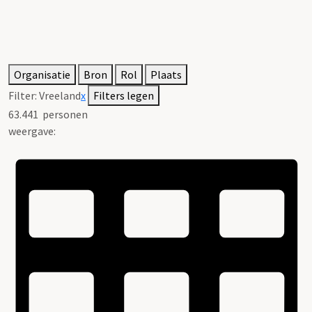
Organisatie
Bron
Rol
Plaats
Filter:
Vreeland
x
Filters legen
63.441
personen
weergave: