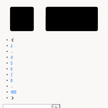
1
...
4
5
6
7
8
...
499