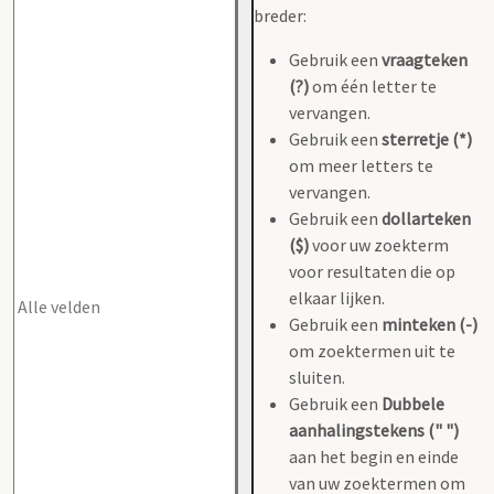
breder:
Gebruik een
vraagteken
(?)
om één letter te
vervangen.
Gebruik een
sterretje (*)
om meer letters te
vervangen.
Gebruik een
dollarteken
($)
voor uw zoekterm
voor resultaten die op
elkaar lijken.
Gebruik een
minteken (-)
om zoektermen uit te
sluiten.
Gebruik een
Dubbele
aanhalingstekens (" ")
aan het begin en einde
van uw zoektermen om