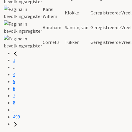
Karel
Klokke
Geregistreerde
Vree
Willem
Abraham
Santen, van
Geregistreerde
Vree
Cornelis
Tukker
Geregistreerde
Vree
1
...
4
5
6
7
8
...
499