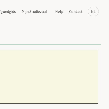
fgoedgids
Mijn Studiezaal
Help
Contact
NL