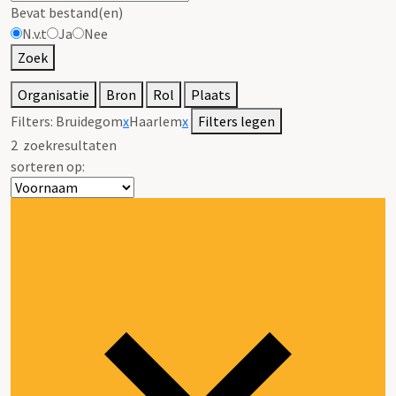
Bevat bestand(en)
N.v.t
Ja
Nee
Zoek
Organisatie
Bron
Rol
Plaats
Filters:
Bruidegom
x
Haarlem
x
Filters legen
2
zoekresultaten
sorteren op: