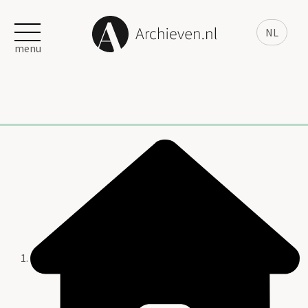
NL
menu