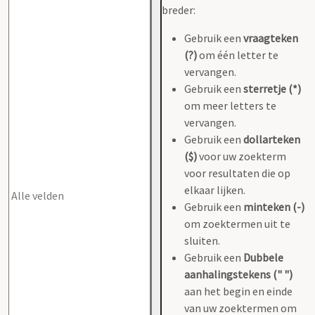
breder:
Gebruik een
vraagteken
(?)
om één letter te
vervangen.
Gebruik een
sterretje (*)
om meer letters te
vervangen.
Gebruik een
dollarteken
($)
voor uw zoekterm
voor resultaten die op
elkaar lijken.
Gebruik een
minteken (-)
om zoektermen uit te
sluiten.
Gebruik een
Dubbele
aanhalingstekens (" ")
aan het begin en einde
van uw zoektermen om