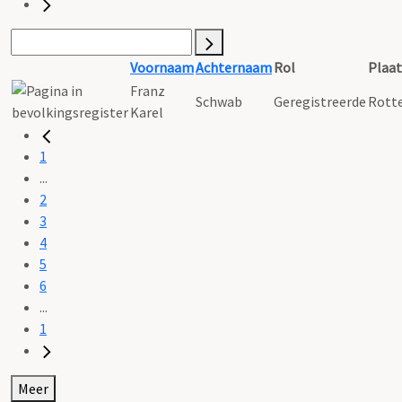
Voornaam
Achternaam
Rol
Plaat
Franz
Schwab
Geregistreerde
Rott
Karel
1
...
2
3
4
5
6
...
1
Meer