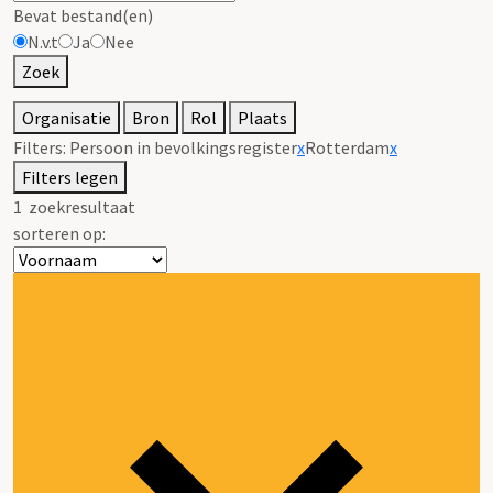
Bevat bestand(en)
N.v.t
Ja
Nee
Zoek
Organisatie
Bron
Rol
Plaats
Filters:
Persoon in bevolkingsregister
x
Rotterdam
x
Filters legen
1
zoekresultaat
sorteren op: