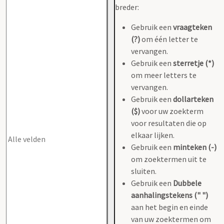
breder:
Gebruik een
vraagteken
(?)
om één letter te
vervangen.
Gebruik een
sterretje (*)
om meer letters te
vervangen.
Gebruik een
dollarteken
($)
voor uw zoekterm
voor resultaten die op
elkaar lijken.
Gebruik een
minteken (-)
om zoektermen uit te
sluiten.
Gebruik een
Dubbele
aanhalingstekens (" ")
aan het begin en einde
van uw zoektermen om