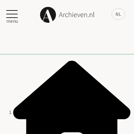
NL
menu