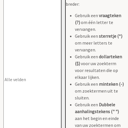
breder:
Gebruik een
vraagteken
(?)
om één letter te
vervangen.
Gebruik een
sterretje (*)
om meer letters te
vervangen.
Gebruik een
dollarteken
($)
voor uw zoekterm
voor resultaten die op
elkaar lijken.
Gebruik een
minteken (-)
om zoektermen uit te
sluiten.
Gebruik een
Dubbele
aanhalingstekens (" ")
aan het begin en einde
van uw zoektermen om