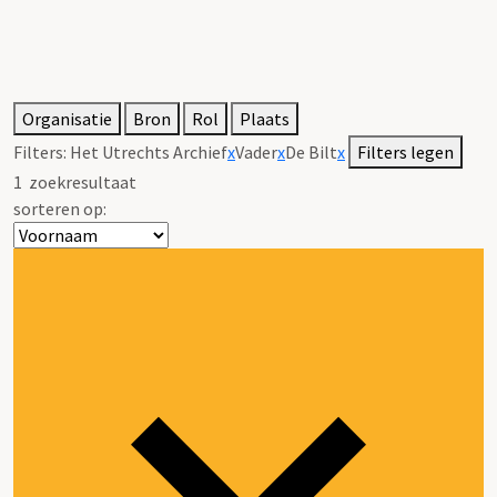
Organisatie
Bron
Rol
Plaats
Filters:
Het Utrechts Archief
x
Vader
x
De Bilt
x
Filters legen
1
zoekresultaat
sorteren op: