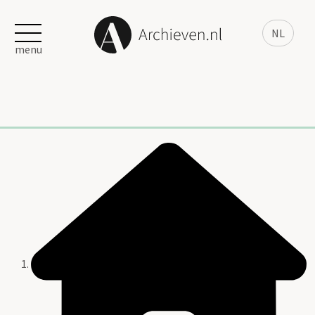
NL
menu