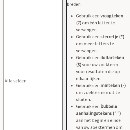
breder:
Gebruik een
vraagteken
(?)
om één letter te
vervangen.
Gebruik een
sterretje (*)
om meer letters te
vervangen.
Gebruik een
dollarteken
($)
voor uw zoekterm
voor resultaten die op
elkaar lijken.
Gebruik een
minteken (-)
om zoektermen uit te
sluiten.
Gebruik een
Dubbele
aanhalingstekens (" ")
aan het begin en einde
van uw zoektermen om