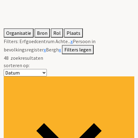
Organisatie
Bron
Rol
Plaats
Filters:
Erfgoedcentrum Achte...
x
Persoon in
bevolkingsregister
x
Bergh
x
Filters legen
48
zoekresultaten
sorteren op: