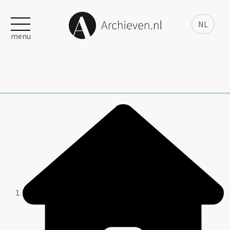
NL
menu