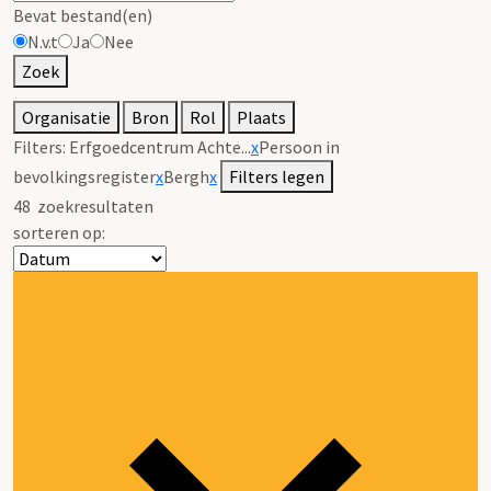
Bevat bestand(en)
N.v.t
Ja
Nee
Zoek
Organisatie
Bron
Rol
Plaats
Filters:
Erfgoedcentrum Achte...
x
Persoon in
bevolkingsregister
x
Bergh
x
Filters legen
48
zoekresultaten
sorteren op: