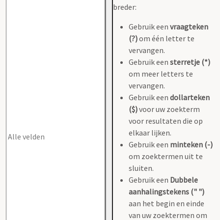
breder:
Gebruik een
vraagteken
(?)
om één letter te
vervangen.
Gebruik een
sterretje (*)
om meer letters te
vervangen.
Gebruik een
dollarteken
($)
voor uw zoekterm
voor resultaten die op
elkaar lijken.
Gebruik een
minteken (-)
om zoektermen uit te
sluiten.
Gebruik een
Dubbele
aanhalingstekens (" ")
aan het begin en einde
van uw zoektermen om