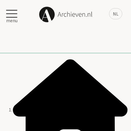
NL
menu