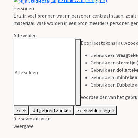
Mijn Studiezaal (inloggen)
Personen
Er zijn veel bronnen waarin personen centraal staan, zoals
materiaal. Vaak worden in een bron meerdere personen gen
Alle velden
Door leestekens in uw zoeko
Gebruik een
vraagteke
Gebruik een
sterretje (
Gebruik een
dollarteke
Gebruik een
minteken 
Gebruik een
Dubbele a
Voorbeelden van het gebrui
Zoek
Uitgebreid zoeken
Zoekvelden legen
0
zoekresultaten
weergave: