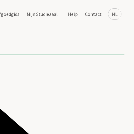
fgoedgids
Mijn Studiezaal
Help
Contact
NL