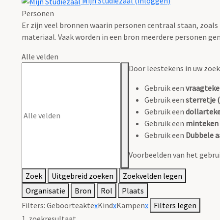
Mijn Studiezaal (inloggen)
Personen
Er zijn veel bronnen waarin personen centraal staan, zoals
materiaal. Vaak worden in een bron meerdere personen gen
Alle velden
Door leestekens in uw zoeko
Gebruik een
vraagteke
Gebruik een
sterretje (
Gebruik een
dollarteke
Gebruik een
minteken 
Gebruik een
Dubbele a
Voorbeelden van het gebrui
Zoek
Uitgebreid zoeken
Zoekvelden legen
Organisatie
Bron
Rol
Plaats
Filters:
Geboorteakte
x
Kind
x
Kampen
x
Filters legen
1
zoekresultaat