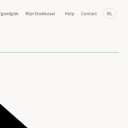
fgoedgids
Mijn Studiezaal
Help
Contact
NL