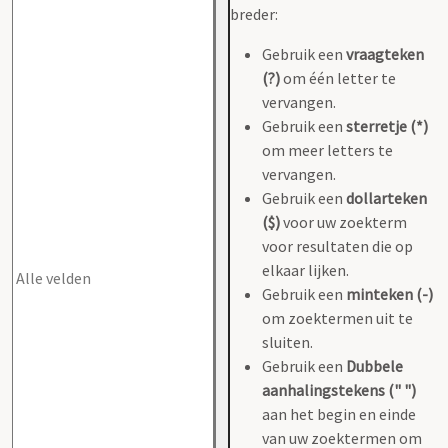
breder:
Gebruik een
vraagteken
(?)
om één letter te
vervangen.
Gebruik een
sterretje (*)
om meer letters te
vervangen.
Gebruik een
dollarteken
($)
voor uw zoekterm
voor resultaten die op
elkaar lijken.
Gebruik een
minteken (-)
om zoektermen uit te
sluiten.
Gebruik een
Dubbele
aanhalingstekens (" ")
aan het begin en einde
van uw zoektermen om