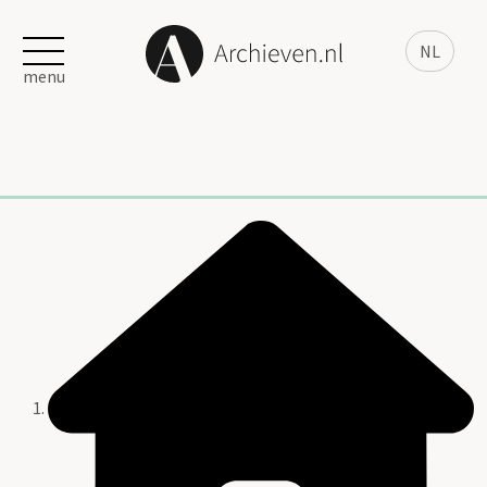
NL
menu