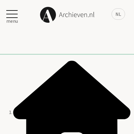
NL
menu