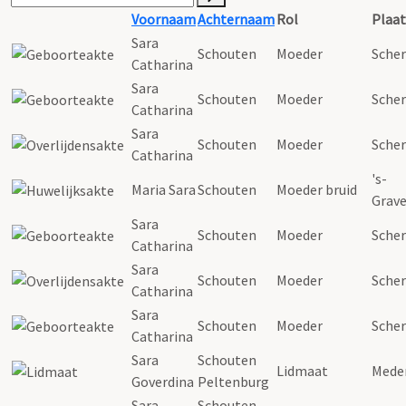
Voornaam
Achternaam
Rol
Plaat
Sara
Schouten
Moeder
Scher
Catharina
Sara
Schouten
Moeder
Scher
Catharina
Sara
Schouten
Moeder
Scher
Catharina
's-
Maria
Sara
Schouten
Moeder bruid
Grav
Sara
Schouten
Moeder
Scher
Catharina
Sara
Schouten
Moeder
Scher
Catharina
Sara
Schouten
Moeder
Scher
Catharina
Sara
Schouten
Lidmaat
Mede
Goverdina
Peltenburg
Sara
Schouten