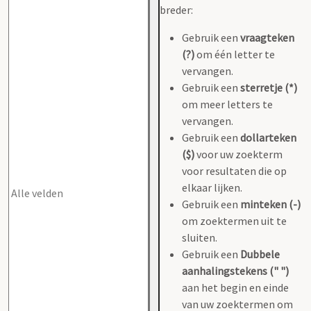
breder:
Gebruik een
vraagteken
(?)
om één letter te
vervangen.
Gebruik een
sterretje (*)
om meer letters te
vervangen.
Gebruik een
dollarteken
($)
voor uw zoekterm
voor resultaten die op
elkaar lijken.
Gebruik een
minteken (-)
om zoektermen uit te
sluiten.
Gebruik een
Dubbele
aanhalingstekens (" ")
aan het begin en einde
van uw zoektermen om