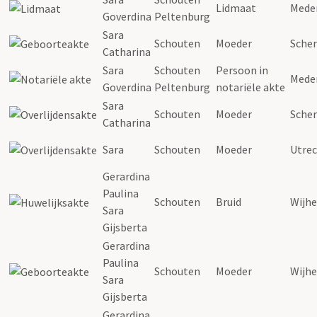
Lidmaat
Mede
Goverdina
Peltenburg
Sara
Schouten
Moeder
Scher
Catharina
Sara
Schouten
Persoon in
Mede
Goverdina
Peltenburg
notariële akte
Sara
Schouten
Moeder
Scher
Catharina
Sara
Schouten
Moeder
Utre
Gerardina
Paulina
Schouten
Bruid
Wijhe
Sara
Gijsberta
Gerardina
Paulina
Schouten
Moeder
Wijhe
Sara
Gijsberta
Gerardina