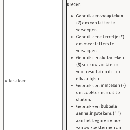
breder:
Gebruik een
vraagteken
(?)
om één letter te
vervangen.
Gebruik een
sterretje (*)
om meer letters te
vervangen.
Gebruik een
dollarteken
($)
voor uw zoekterm
voor resultaten die op
elkaar lijken.
Gebruik een
minteken (-)
om zoektermen uit te
sluiten.
Gebruik een
Dubbele
aanhalingstekens (" ")
aan het begin en einde
van uw zoektermen om