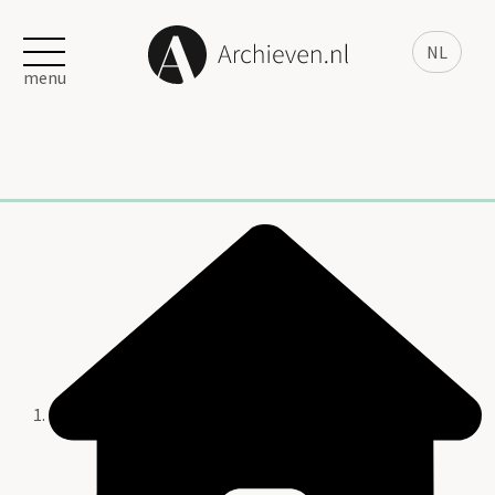
NL
menu