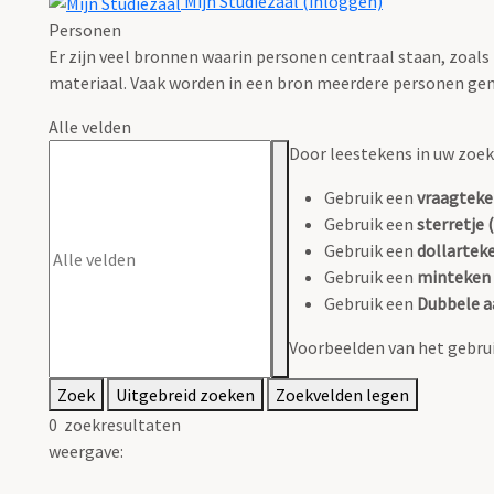
Mijn Studiezaal (inloggen)
Personen
Er zijn veel bronnen waarin personen centraal staan, zoals
materiaal. Vaak worden in een bron meerdere personen gen
Alle velden
Door leestekens in uw zoeko
Gebruik een
vraagteke
Gebruik een
sterretje (
Gebruik een
dollarteke
Gebruik een
minteken 
Gebruik een
Dubbele a
Voorbeelden van het gebrui
Zoek
Uitgebreid zoeken
Zoekvelden legen
0
zoekresultaten
weergave: