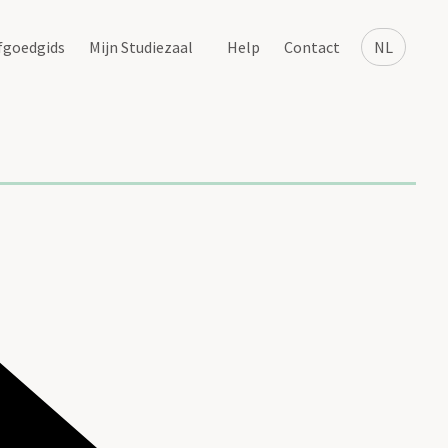
fgoedgids
Mijn Studiezaal
Help
Contact
NL