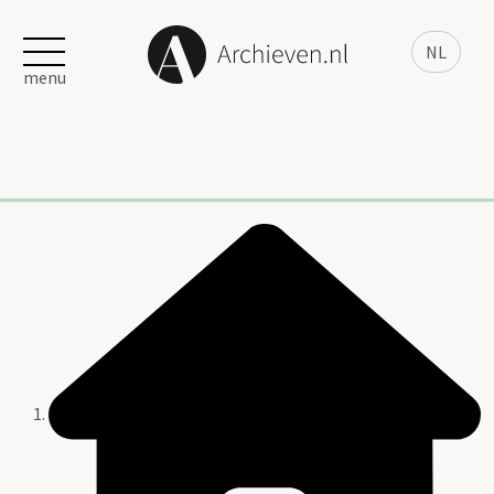
NL
menu