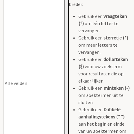
breder:
Gebruik een
vraagteken
(?)
om één letter te
vervangen.
Gebruik een
sterretje (*)
om meer letters te
vervangen.
Gebruik een
dollarteken
($)
voor uw zoekterm
voor resultaten die op
elkaar lijken.
Gebruik een
minteken (-)
om zoektermen uit te
sluiten.
Gebruik een
Dubbele
aanhalingstekens (" ")
aan het begin en einde
van uw zoektermen om