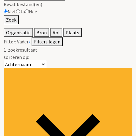
Bevat bestand(en)
N.v.t
Ja
Nee
Zoek
Organisatie
Bron
Rol
Plaats
Filter:
Vader
x
Filters legen
1
zoekresultaat
sorteren op: