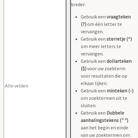
breder:
Gebruik een
vraagteken
(?)
om één letter te
vervangen.
Gebruik een
sterretje (*)
om meer letters te
vervangen.
Gebruik een
dollarteken
($)
voor uw zoekterm
voor resultaten die op
elkaar lijken.
Gebruik een
minteken (-)
om zoektermen uit te
sluiten.
Gebruik een
Dubbele
aanhalingstekens (" ")
aan het begin en einde
van uw zoektermen om