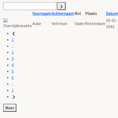
Voornaam
Achternaam
Rol
Plaats
Datu
10-01-
Auke
Veltman
Vader
Rotterdam
1942
1
...
2
3
4
5
6
...
1
Meer