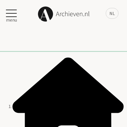
NL
menu