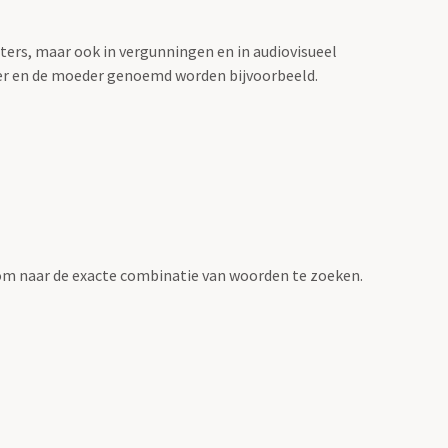
sters, maar ook in vergunningen en in audiovisueel
der en de moeder genoemd worden bijvoorbeeld.
om naar de exacte combinatie van woorden te zoeken.