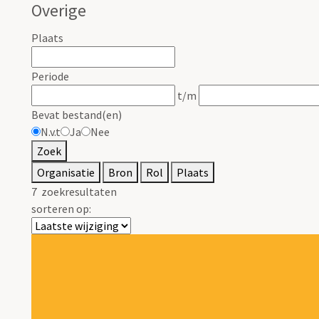
Overige
Plaats
Periode
t/m
Bevat bestand(en)
N.v.t
Ja
Nee
Zoek
Organisatie
Bron
Rol
Plaats
7
zoekresultaten
sorteren op: