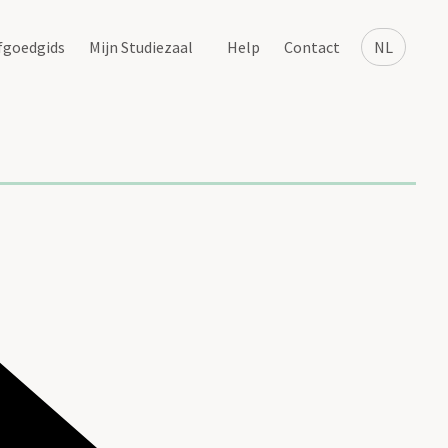
fgoedgids
Mijn Studiezaal
Help
Contact
NL