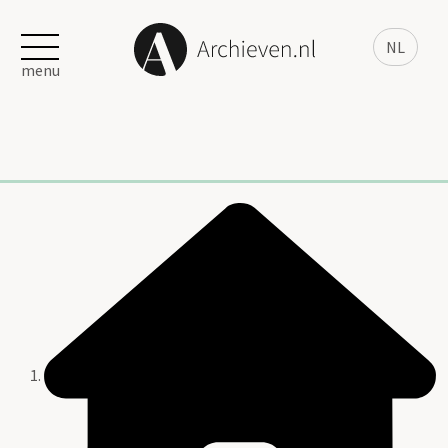
NL
menu