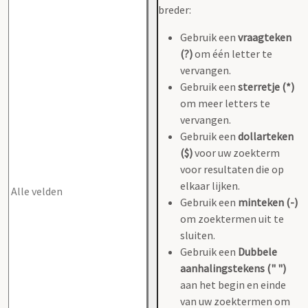
breder:
Gebruik een
vraagteken
(?)
om één letter te
vervangen.
Gebruik een
sterretje (*)
om meer letters te
vervangen.
Gebruik een
dollarteken
($)
voor uw zoekterm
voor resultaten die op
elkaar lijken.
Gebruik een
minteken (-)
om zoektermen uit te
sluiten.
Gebruik een
Dubbele
aanhalingstekens (" ")
aan het begin en einde
van uw zoektermen om