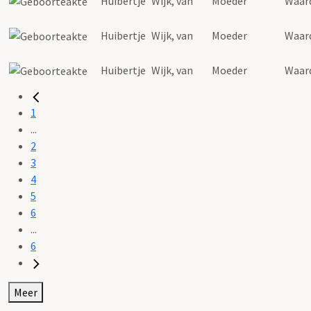
Huibertje
Wijk
,
van
Moeder
Waar
Huibertje
Wijk
,
van
Moeder
Waar
Huibertje
Wijk
,
van
Moeder
Waar
1
...
2
3
4
5
6
...
6
Meer