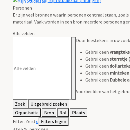
Mijn Studiezaal (inloggen)
Personen
Er zijn veel bronnen waarin personen centraal staan, zoals
materiaal. Vaak worden in een bron meerdere personen gen
Alle velden
Door leestekens in uw zoeko
Gebruik een
vraagteke
Gebruik een
sterretje (
Gebruik een
dollarteke
Gebruik een
minteken 
Gebruik een
Dubbele a
Voorbeelden van het gebrui
Zoek
Uitgebreid zoeken
Organisatie
Bron
Rol
Plaats
Filter:
Zeist
x
Filters legen
319.678
personen