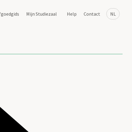
fgoedgids
Mijn Studiezaal
Help
Contact
NL