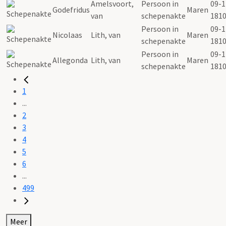
Amelsvoort,
Persoon in
09-1
Godefridus
Maren
van
schepenakte
181
Persoon in
09-1
Nicolaas
Lith, van
Maren
schepenakte
181
Persoon in
09-1
Allegonda
Lith, van
Maren
schepenakte
181
1
...
2
3
4
5
6
...
499
Meer