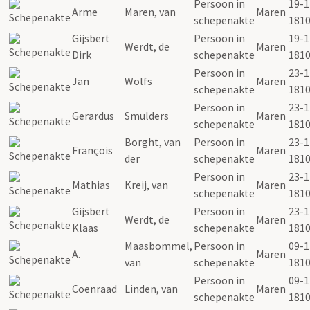
Persoon in
19-1
Arme
Maren, van
Maren
schepenakte
181
Gijsbert
Persoon in
19-1
Werdt, de
Maren
Dirk
schepenakte
181
Persoon in
23-1
Jan
Wolfs
Maren
schepenakte
181
Persoon in
23-1
Gerardus
Smulders
Maren
schepenakte
181
Borght, van
Persoon in
23-1
François
Maren
der
schepenakte
181
Persoon in
23-1
Mathias
Kreij, van
Maren
schepenakte
181
Gijsbert
Persoon in
23-1
Werdt, de
Maren
Klaas
schepenakte
181
Maasbommel,
Persoon in
09-1
A.
Maren
van
schepenakte
181
Persoon in
09-1
Coenraad
Linden, van
Maren
schepenakte
181