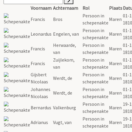
Voornaam
Achternaam
Rol
Plaats
Dat
Persoon in
01-1
Francis
Bros
Maren
schepenakte
181
Persoon in
01-1
Leonardus
Engelen, van
Maren
schepenakte
181
Herwaarde,
Persoon in
01-1
Francis
Maren
van
schepenakte
181
Zuijlekom,
Persoon in
01-1
Francis
Maren
van
schepenakte
181
Gijsbert
Persoon in
01-1
Werdt, de
Maren
Nicolaas
schepenakte
181
Johannes
Persoon in
01-1
Werdt, de
Maren
Nicolaas
schepenakte
181
Persoon in
19-1
Bernardus
Valkenburg
Maren
schepenakte
181
Persoon in
19-1
Adrianus
Vugt, van
Maren
schepenakte
181