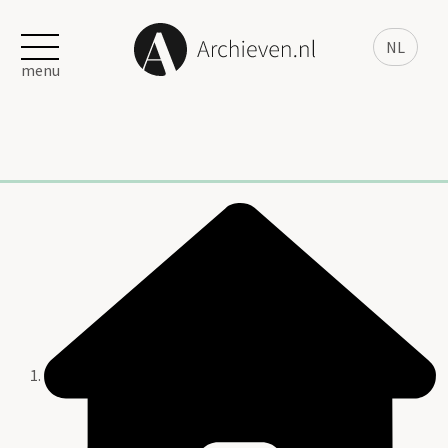
NL
menu