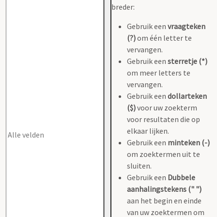
breder:
Gebruik een
vraagteken
(?)
om één letter te
vervangen.
Gebruik een
sterretje (*)
om meer letters te
vervangen.
Gebruik een
dollarteken
($)
voor uw zoekterm
voor resultaten die op
elkaar lijken.
Gebruik een
minteken (-)
om zoektermen uit te
sluiten.
Gebruik een
Dubbele
aanhalingstekens (" ")
aan het begin en einde
van uw zoektermen om