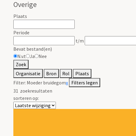
Overige
Plaats
Periode
t/m
Bevat bestand(en)
N.v.t
Ja
Nee
Zoek
Organisatie
Bron
Rol
Plaats
Filter:
Moeder bruidegom
x
Filters legen
31
zoekresultaten
sorteren op: