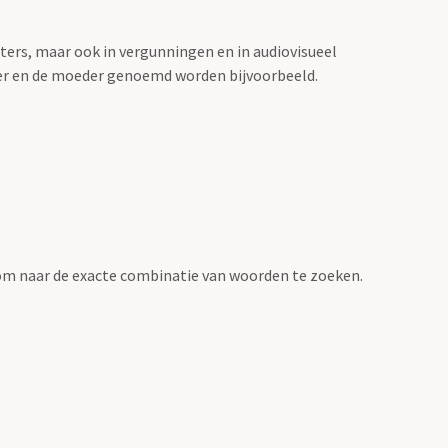
sters, maar ook in vergunningen en in audiovisueel
der en de moeder genoemd worden bijvoorbeeld.
om naar de exacte combinatie van woorden te zoeken.