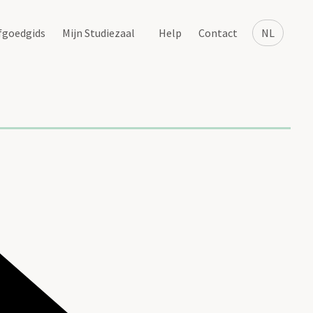
fgoedgids
Mijn Studiezaal
Help
Contact
NL