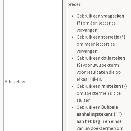
breder:
Gebruik een
vraagteken
(?)
om één letter te
vervangen.
Gebruik een
sterretje (*)
om meer letters te
vervangen.
Gebruik een
dollarteken
($)
voor uw zoekterm
voor resultaten die op
elkaar lijken.
Gebruik een
minteken (-)
om zoektermen uit te
sluiten.
Gebruik een
Dubbele
aanhalingstekens (" ")
aan het begin en einde
van uw zoektermen om