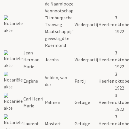
de Naamlooze
Vennootschap
"Limburgsche
3
Tranweg
Wederpartij
Heerlen
oktobe
Maatschappij"
1922
gevestigd te
Roermond
Jean
3
Herman
Jacobs
Wederpartij
Heerlen
oktobe
Marie
1922
3
Velden, van
Eugène
Partij
Heerlen
oktobe
der
1922
3
Carl Henri
Palmen
Getuige
Heerlen
oktobe
Marie
1922
3
Laurent
Mostart
Getuige
Heerlen
oktobe