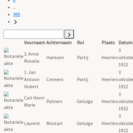
...
499
Voornaam
Achternaam
Rol
Plaats
Datum
3
2. Anna
Hanssen
Partij
Heerlen
oktobe
Rosalia
1922
1. Jan
3
Antoon
Cremers
Partij
Heerlen
oktobe
Hubert
1922
3
Carl Henri
Palmen
Getuige
Heerlen
oktobe
Marie
1922
3
Laurent
Mostart
Getuige
Heerlen
oktobe
1922