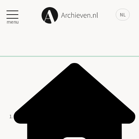
NL
menu