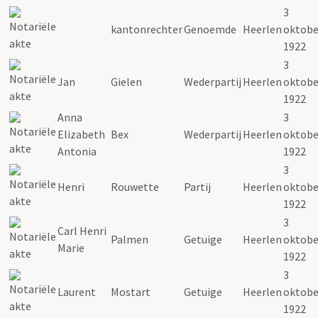
3
kantonrechter
Genoemde
Heerlen
oktobe
1922
3
Jan
Gielen
Wederpartij
Heerlen
oktobe
1922
Anna
3
Elizabeth
Bex
Wederpartij
Heerlen
oktobe
Antonia
1922
3
Henri
Rouwette
Partij
Heerlen
oktobe
1922
3
Carl Henri
Palmen
Getuige
Heerlen
oktobe
Marie
1922
3
Laurent
Mostart
Getuige
Heerlen
oktobe
1922