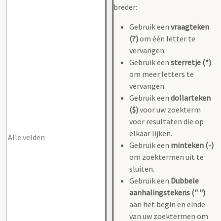
breder:
Gebruik een
vraagteken
(?)
om één letter te
vervangen.
Gebruik een
sterretje (*)
om meer letters te
vervangen.
Gebruik een
dollarteken
($)
voor uw zoekterm
voor resultaten die op
elkaar lijken.
Gebruik een
minteken (-)
om zoektermen uit te
sluiten.
Gebruik een
Dubbele
aanhalingstekens (" ")
aan het begin en einde
van uw zoektermen om