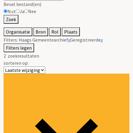
Bevat bestand(en)
N.v.t
Ja
Nee
Zoek
Organisatie
Bron
Rol
Plaats
Filters:
Haags Gemeentearchief
x
Geregistreerde
x
Filters legen
2
zoekresultaten
sorteren op: