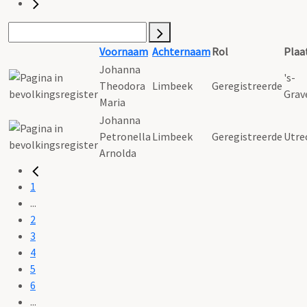
Voornaam
Achternaam
Rol
Plaa
Johanna
's-
Theodora
Limbeek
Geregistreerde
Grav
Maria
Johanna
Petronella
Limbeek
Geregistreerde
Utre
Arnolda
1
...
2
3
4
5
6
...