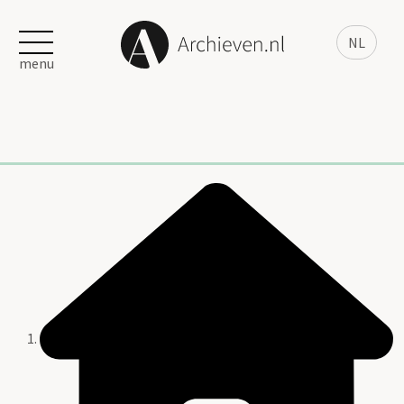
NL
menu