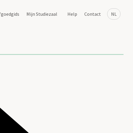
fgoedgids
Mijn Studiezaal
Help
Contact
NL