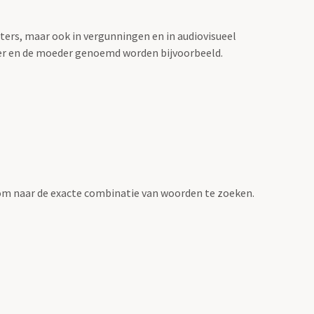
sters, maar ook in vergunningen en in audiovisueel
der en de moeder genoemd worden bijvoorbeeld.
om naar de exacte combinatie van woorden te zoeken.