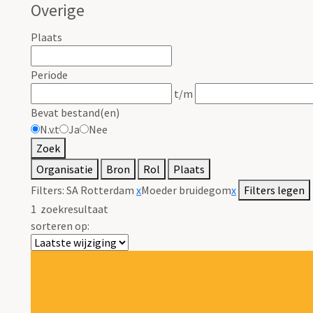
Overige
Plaats
Periode
t/m
Bevat bestand(en)
N.v.t
Ja
Nee
Zoek
Organisatie
Bron
Rol
Plaats
Filters:
SA Rotterdam
x
Moeder bruidegom
x
Filters legen
1
zoekresultaat
sorteren op: