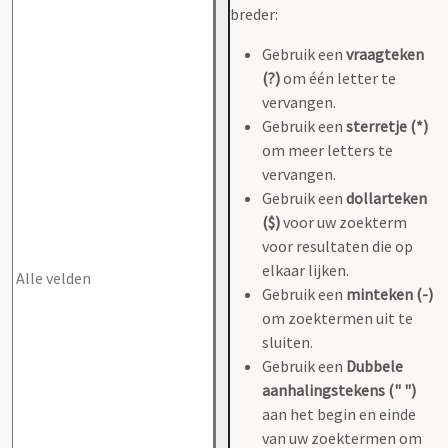
breder:
Gebruik een
vraagteken
(?)
om één letter te
vervangen.
Gebruik een
sterretje (*)
om meer letters te
vervangen.
Gebruik een
dollarteken
($)
voor uw zoekterm
voor resultaten die op
elkaar lijken.
Gebruik een
minteken (-)
om zoektermen uit te
sluiten.
Gebruik een
Dubbele
aanhalingstekens (" ")
aan het begin en einde
van uw zoektermen om