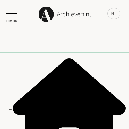
NL
menu