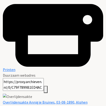
Printen
Duurzaam webadres
Overlijdensakte Annigje
Bruines
, 03-08-1890, Alphen