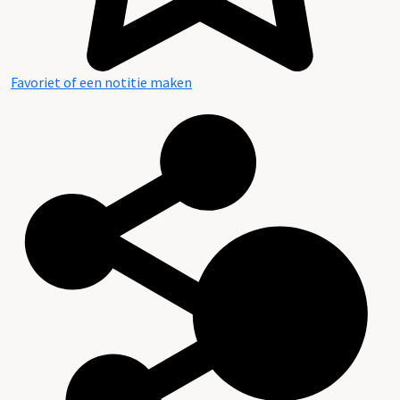
Favoriet of een notitie maken