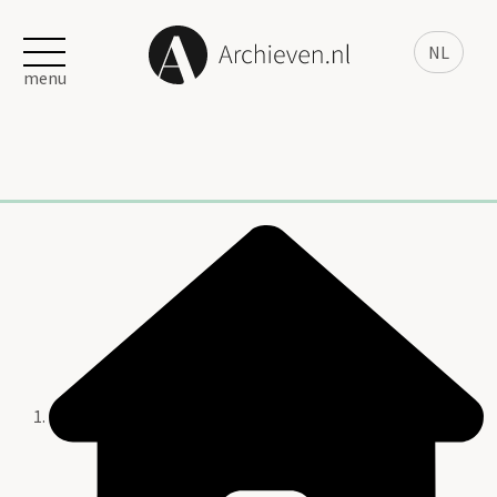
NL
menu