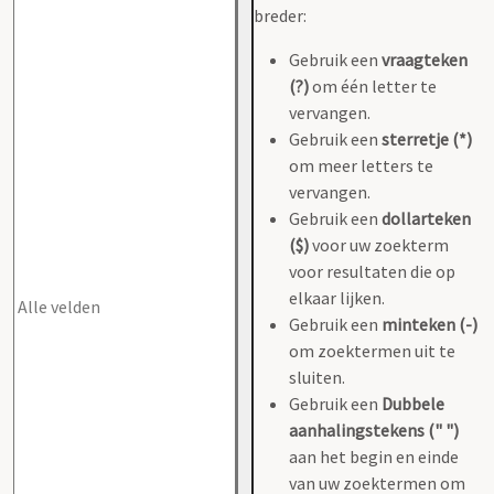
breder:
Gebruik een
vraagteken
(?)
om één letter te
vervangen.
Gebruik een
sterretje (*)
om meer letters te
vervangen.
Gebruik een
dollarteken
($)
voor uw zoekterm
voor resultaten die op
elkaar lijken.
Gebruik een
minteken (-)
om zoektermen uit te
sluiten.
Gebruik een
Dubbele
aanhalingstekens (" ")
aan het begin en einde
van uw zoektermen om