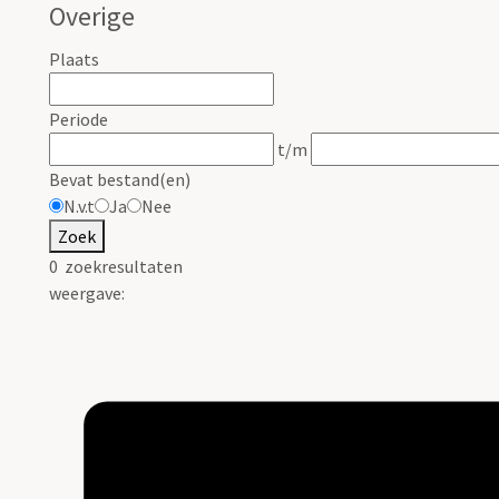
Overige
Plaats
Periode
t/m
Bevat bestand(en)
N.v.t
Ja
Nee
Zoek
0
zoekresultaten
weergave: