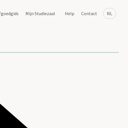
fgoedgids
Mijn Studiezaal
Help
Contact
NL