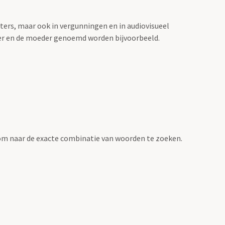
sters, maar ook in vergunningen en in audiovisueel
der en de moeder genoemd worden bijvoorbeeld.
om naar de exacte combinatie van woorden te zoeken.